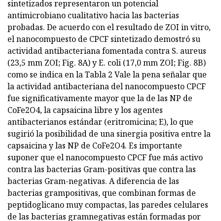
sintetizados representaron un potencial
antimicrobiano cualitativo hacia las bacterias
probadas. De acuerdo con el resultado de ZOI in vitro,
el nanocompuesto de CPCF sintetizado demostró su
actividad antibacteriana fomentada contra S. aureus
(23,5 mm ZOI; Fig. 8A) y E. coli (17,0 mm ZOI; Fig. 8B)
como se indica en la Tabla 2 Vale la pena señalar que
la actividad antibacteriana del nanocompuesto CPCF
fue significativamente mayor que la de las NP de
CoFe2O4, la capsaicina libre y los agentes
antibacterianos estándar (eritromicina; E), lo que
sugirió la posibilidad de una sinergia positiva entre la
capsaicina y las NP de CoFe2O4. Es importante
suponer que el nanocompuesto CPCF fue más activo
contra las bacterias Gram-positivas que contra las
bacterias Gram-negativas. A diferencia de las
bacterias grampositivas, que combinan formas de
peptidoglicano muy compactas, las paredes celulares
de las bacterias gramnegativas están formadas por