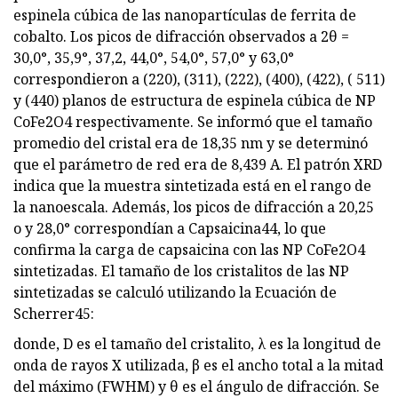
espinela cúbica de las nanopartículas de ferrita de
cobalto. Los picos de difracción observados a 2θ =
30,0°, 35,9°, 37,2, 44,0°, 54,0°, 57,0° y 63,0°
correspondieron a (220), (311), (222), (400), (422), ( 511)
y (440) planos de estructura de espinela cúbica de NP
CoFe2O4 respectivamente. Se informó que el tamaño
promedio del cristal era de 18,35 nm y se determinó
que el parámetro de red era de 8,439 A. El patrón XRD
indica que la muestra sintetizada está en el rango de
la nanoescala. Además, los picos de difracción a 20,25
o y 28,0° correspondían a Capsaicina44, lo que
confirma la carga de capsaicina con las NP CoFe2O4
sintetizadas. El tamaño de los cristalitos de las NP
sintetizadas se calculó utilizando la Ecuación de
Scherrer45:
donde, D es el tamaño del cristalito, λ es la longitud de
onda de rayos X utilizada, β es el ancho total a la mitad
del máximo (FWHM) y θ es el ángulo de difracción. Se