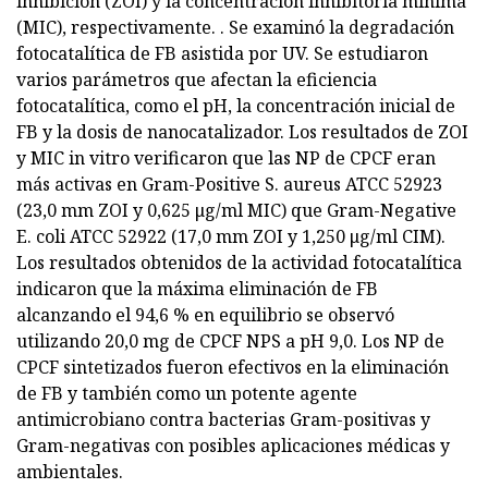
inhibición (ZOI) y la concentración inhibitoria mínima
(MIC), respectivamente. . Se examinó la degradación
fotocatalítica de FB asistida por UV. Se estudiaron
varios parámetros que afectan la eficiencia
fotocatalítica, como el pH, la concentración inicial de
FB y la dosis de nanocatalizador. Los resultados de ZOI
y MIC in vitro verificaron que las NP de CPCF eran
más activas en Gram-Positive S. aureus ATCC 52923
(23,0 mm ZOI y 0,625 μg/ml MIC) que Gram-Negative
E. coli ATCC 52922 (17,0 mm ZOI y 1,250 μg/ml CIM).
Los resultados obtenidos de la actividad fotocatalítica
indicaron que la máxima eliminación de FB
alcanzando el 94,6 % en equilibrio se observó
utilizando 20,0 mg de CPCF NPS a pH 9,0. Los NP de
CPCF sintetizados fueron efectivos en la eliminación
de FB y también como un potente agente
antimicrobiano contra bacterias Gram-positivas y
Gram-negativas con posibles aplicaciones médicas y
ambientales.