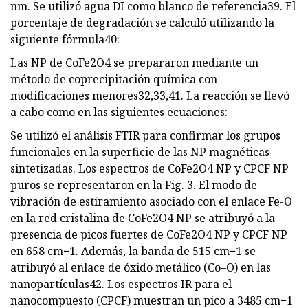
nm. Se utilizó agua DI como blanco de referencia39. El
porcentaje de degradación se calculó utilizando la
siguiente fórmula40:
Las NP de CoFe2O4 se prepararon mediante un
método de coprecipitación química con
modificaciones menores32,33,41. La reacción se llevó
a cabo como en las siguientes ecuaciones:
Se utilizó el análisis FTIR para confirmar los grupos
funcionales en la superficie de las NP magnéticas
sintetizadas. Los espectros de CoFe2O4 NP y CPCF NP
puros se representaron en la Fig. 3. El modo de
vibración de estiramiento asociado con el enlace Fe-O
en la red cristalina de CoFe2O4 NP se atribuyó a la
presencia de picos fuertes de CoFe2O4 NP y CPCF NP
en 658 cm−1. Además, la banda de 515 cm−1 se
atribuyó al enlace de óxido metálico (Co–O) en las
nanopartículas42. Los espectros IR para el
nanocompuesto (CPCF) muestran un pico a 3485 cm−1