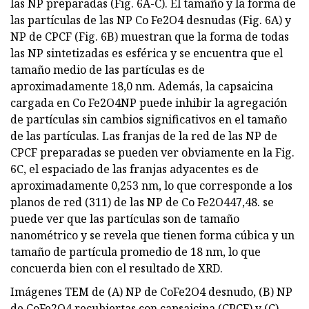
las NP preparadas (Fig. 6A-C). El tamaño y la forma de
las partículas de las NP Co Fe2O4 desnudas (Fig. 6A) y
NP de CPCF (Fig. 6B) muestran que la forma de todas
las NP sintetizadas es esférica y se encuentra que el
tamaño medio de las partículas es de
aproximadamente 18,0 nm. Además, la capsaicina
cargada en Co Fe2O4NP puede inhibir la agregación
de partículas sin cambios significativos en el tamaño
de las partículas. Las franjas de la red de las NP de
CPCF preparadas se pueden ver obviamente en la Fig.
6C, el espaciado de las franjas adyacentes es de
aproximadamente 0,253 nm, lo que corresponde a los
planos de red (311) de las NP de Co Fe2O447,48. se
puede ver que las partículas son de tamaño
nanométrico y se revela que tienen forma cúbica y un
tamaño de partícula promedio de 18 nm, lo que
concuerda bien con el resultado de XRD.
Imágenes TEM de (A) NP de CoFe2O4 desnudo, (B) NP
de CoFe2O4 recubiertas con capsaicina (CPCF) y (C)