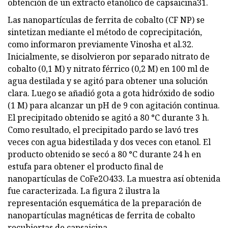
obtención de un extracto etanólico de capsaicina31.
Las nanopartículas de ferrita de cobalto (CF NP) se
sintetizan mediante el método de coprecipitación,
como informaron previamente Vinosha et al.32.
Inicialmente, se disolvieron por separado nitrato de
cobalto (0,1 M) y nitrato férrico (0,2 M) en 100 ml de
agua destilada y se agitó para obtener una solución
clara. Luego se añadió gota a gota hidróxido de sodio
(1 M) para alcanzar un pH de 9 con agitación continua.
El precipitado obtenido se agitó a 80 °C durante 3 h.
Como resultado, el precipitado pardo se lavó tres
veces con agua bidestilada y dos veces con etanol. El
producto obtenido se secó a 80 °C durante 24 h en
estufa para obtener el producto final de
nanopartículas de CoFe2O433. La muestra así obtenida
fue caracterizada. La figura 2 ilustra la
representación esquemática de la preparación de
nanopartículas magnéticas de ferrita de cobalto
recubiertas de capsaicina.