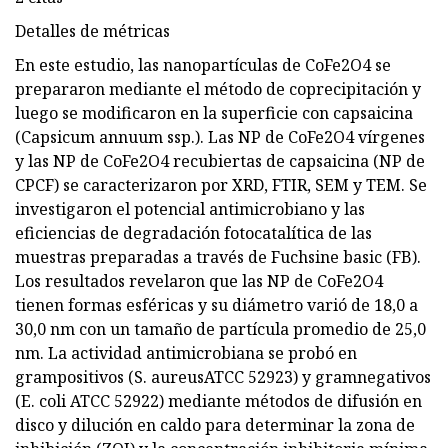
Detalles de métricas
En este estudio, las nanopartículas de CoFe2O4 se
prepararon mediante el método de coprecipitación y
luego se modificaron en la superficie con capsaicina
(Capsicum annuum ssp.). Las NP de CoFe2O4 vírgenes
y las NP de CoFe2O4 recubiertas de capsaicina (NP de
CPCF) se caracterizaron por XRD, FTIR, SEM y TEM. Se
investigaron el potencial antimicrobiano y las
eficiencias de degradación fotocatalítica de las
muestras preparadas a través de Fuchsine basic (FB).
Los resultados revelaron que las NP de CoFe2O4
tienen formas esféricas y su diámetro varió de 18,0 a
30,0 nm con un tamaño de partícula promedio de 25,0
nm. La actividad antimicrobiana se probó en
grampositivos (S. aureusATCC 52923) y gramnegativos
(E. coli ATCC 52922) mediante métodos de difusión en
disco y dilución en caldo para determinar la zona de