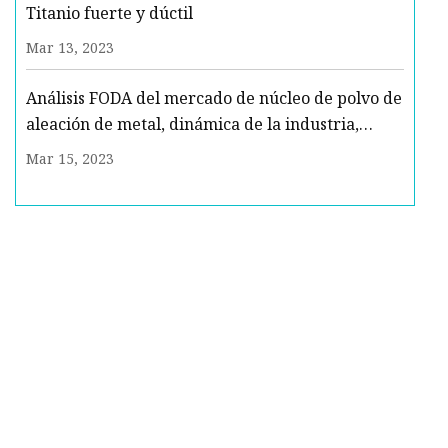
Titanio fuerte y dúctil
Mar 13, 2023
Análisis FODA del mercado de núcleo de polvo de
aleación de metal, dinámica de la industria,
oportunidades de crecimiento y pronóstico de
Mar 15, 2023
2023 a 2029