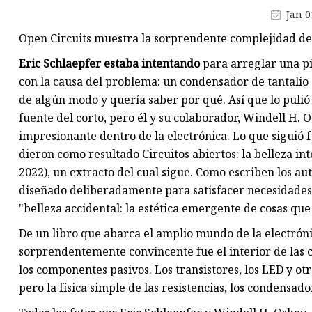
Transformador de retorno
Jan 0
Transformador de alta frecue
Open Circuits muestra la sorprendente complejidad de
Transformador de conmutaci
Eric Schlaepfer estaba intentando
para arreglar una p
Transformador encapsulado
con la causa del problema: un condensador de tantalio
de algún modo y quería saber por qué. Así que lo pulió 
Transformador de corriente
fuente del corto, pero él y su colaborador, Windell H.
Núcleo de polvo de aleación
impresionante dentro de la electrónica. Lo que siguió f
Núcleo de ferrita Mn-Zn
dieron como resultado Circuitos abiertos: la belleza in
2022), un extracto del cual sigue. Como escriben los au
diseñado deliberadamente para satisfacer necesidades 
"belleza accidental: la estética emergente de cosas qu
De un libro que abarca el amplio mundo de la electró
sorprendentemente convincente fue el interior de las 
los componentes pasivos. Los transistores, los LED y o
pero la física simple de las resistencias, los condensado