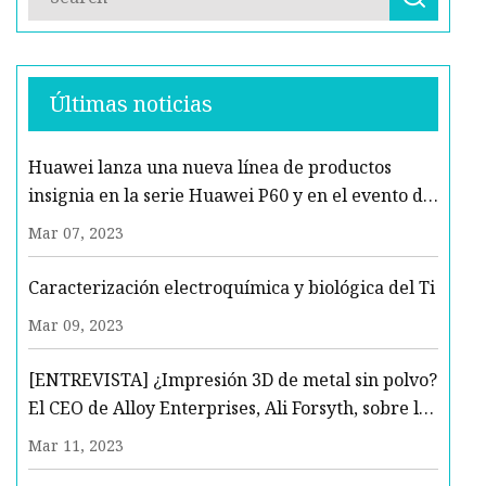
Últimas noticias
Huawei lanza una nueva línea de productos
insignia en la serie Huawei P60 y en el evento de
lanzamiento de productos insignia en la región
Mar 07, 2023
MEA
Caracterización electroquímica y biológica del Ti
Mar 09, 2023
[ENTREVISTA] ¿Impresión 3D de metal sin polvo?
El CEO de Alloy Enterprises, Ali Forsyth, sobre la
disrupción de una industria de $ 75 mil millones
Mar 11, 2023