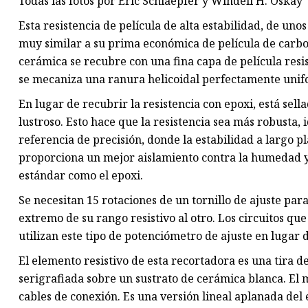
Todas las fotos por Eric Schlaepfer y Windell H. Oskay
Esta resistencia de película de alta estabilidad, de un
muy similar a su prima económica de película de carbon
cerámica se recubre con una fina capa de película resi
se mecaniza una ranura helicoidal perfectamente unifo
En lugar de recubrir la resistencia con epoxi, está se
lustroso. Esto hace que la resistencia sea más robusta,
referencia de precisión, donde la estabilidad a largo pl
proporciona un mejor aislamiento contra la humedad y
estándar como el epoxi.
Se necesitan 15 rotaciones de un tornillo de ajuste pa
extremo de su rango resistivo al otro. Los circuitos qu
utilizan este tipo de potenciómetro de ajuste en lugar d
El elemento resistivo de esta recortadora es una tira 
serigrafiada sobre un sustrato de cerámica blanca. El m
cables de conexión. Es una versión lineal aplanada del