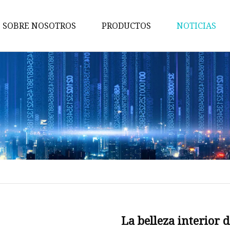
SOBRE NOSOTROS
PRODUCTOS
NOTICIAS
Bobina de inmersión
Bobina SMD
Núcleo magnético
bobinas
Transformador electrónico
Inductor
Estrangulador de modo comú
Núcleo MPP
Núcleo de ferrita Ni-Zn
La belleza interior d