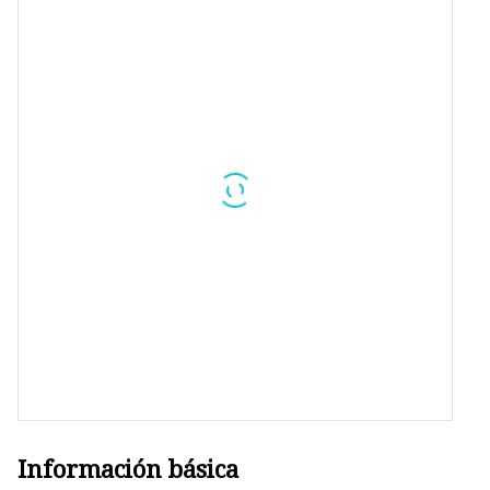
Transformador de retorno
Transformador de alta frecue
Transformador de conmutaci
Transformador encapsulado
Transformador de corriente
Núcleo de polvo de aleación
Núcleo de ferrita Mn-Zn
Información básica