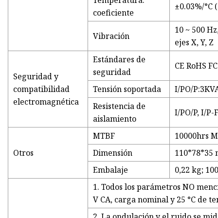
Temperatura.
±0.03%/°C 
coeficiente
10 ~ 500 Hz,
Vibración
ejes X, Y, Z
Estándares de
CE RoHS F
seguridad
Seguridad y
compatibilidad
Tensión soportada
I/PO/P:3KV
electromagnética
Resistencia de
I/PO/P, I/P
aislamiento
MTBF
10000hrs M
Otros
Dimensión
110*78*35 m
Embalaje
0,22 kg; 10
1. Todos los parámetros NO menc
V CA, carga nominal y 25 °C de 
2. La ondulación y el ruido se m