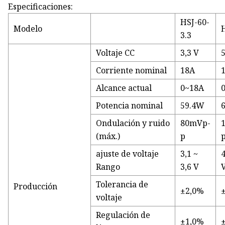
Especificaciones:
HSJ-60-
Modelo
3.3
Voltaje CC
3,3 V
Corriente nominal
18A
Alcance actual
0~18A
Potencia nominal
59.4W
Ondulación y ruido
80mVp-
(máx.)
p
ajuste de voltaje
3,1 ~
4
Rango
3,6 V
Tolerancia de
Producción
±2,0%
voltaje
Regulación de
±1,0%