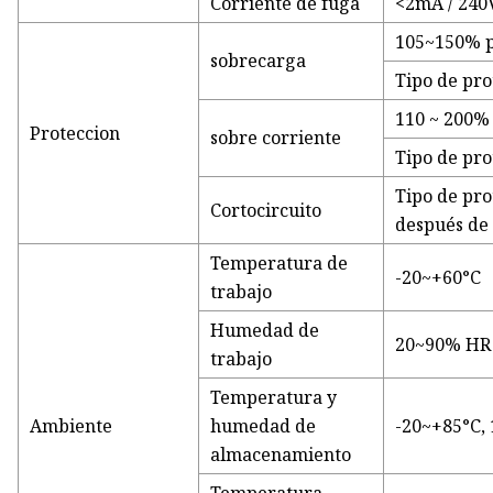
Corriente de fuga
<2mA / 240
105~150% p
sobrecarga
Tipo de pro
110 ~ 200% 
Proteccion
sobre corriente
Tipo de pro
Tipo de pro
Cortocircuito
después de 
Temperatura de
-20~+60°C
trabajo
Humedad de
20~90% HR 
trabajo
Temperatura y
Ambiente
humedad de
-20~+85°C
almacenamiento