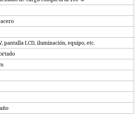
 acero
, pantalla LCD, iluminación, equipo, etc.
ortado
mm
/año