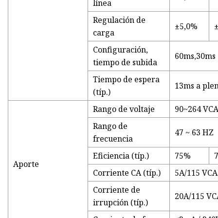
línea
Regulación de
±5,0%
carga
Configuración,
60ms,30ms 
tiempo de subida
Tiempo de espera
13ms a ple
(típ.)
Rango de voltaje
90~264 VC
Rango de
47 ~ 63 HZ
frecuencia
Eficiencia (típ.)
75%
Aporte
Corriente CA (típ.)
5A/115 VCA
Corriente de
20A/115 VC
irrupción (típ.)