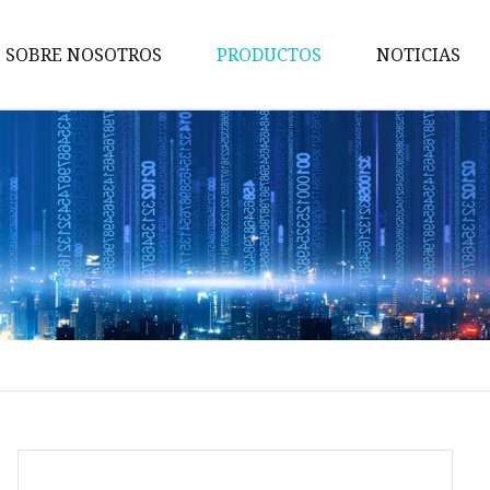
SOBRE NOSOTROS
PRODUCTOS
NOTICIAS
Bobina de inmersión
Bobina SMD
Núcleo magnético
bobinas
Transformador electrónico
Inductor
Estrangulador de modo comú
Núcleo MPP
Núcleo de ferrita Ni-Zn