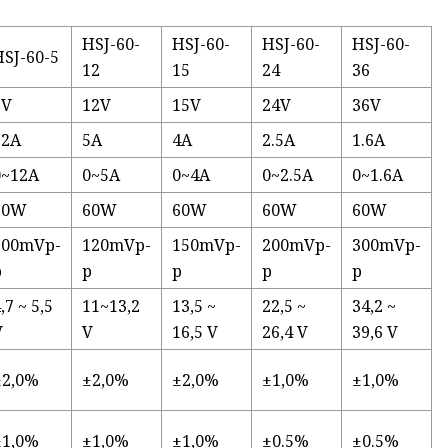
HSJ-60-
HSJ-60-
HSJ-60-
HSJ-60-
HSJ-60-5
12
15
24
36
5V
12V
15V
24V
36V
12A
5A
4A
2.5A
1.6A
0~12A
0~5A
0~4A
0~2.5A
0~1.6A
60W
60W
60W
60W
60W
100mVp-
120mVp-
150mVp-
200mVp-
300mVp-
p
p
p
p
p
,7 ~ 5,5
11~13,2
13,5 ~
22,5 ~
34,2 ~
V
V
16,5 V
26,4 V
39,6 V
±2,0%
±2,0%
±2,0%
±1,0%
±1,0%
±1,0%
±1,0%
±1,0%
±0.5%
±0.5%