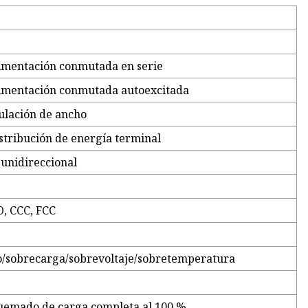
limentación conmutada en serie
limentación conmutada autoexcitada
ulación de ancho
stribución de energía terminal
unidireccional
O, CCC, FCC
to/sobrecarga/sobrevoltaje/sobretemperatura
uemado de carga completa al 100 %