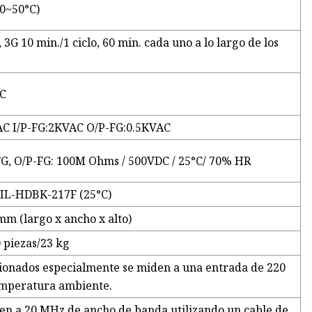
(0~50°C)
 3G 10 min./1 ciclo, 60 min. cada uno a lo largo de los
CC
AC I/P-FG:2KVAC O/P-FG:0.5KVAC
-FG, O/P-FG: 100M Ohms / 500VDC / 25°C/ 70% HR
IL-HDBK-217F (25°C)
m (largo x ancho x alto)
0 piezas/23 kg
ionados especialmente se miden a una entrada de 220
temperatura ambiente.
iden a 20 MHz de ancho de banda utilizando un cable de