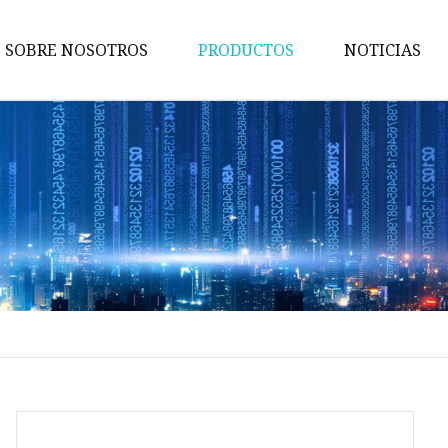
SOBRE NOSOTROS
PRODUCTOS
NOTICIAS
Bobina de inmersión
Bobina SMD
Núcleo magnético
bobinas
Transformador electrónico
Inductor
Estrangulador de modo comú
Núcleo MPP
Núcleo de ferrita Ni-Zn