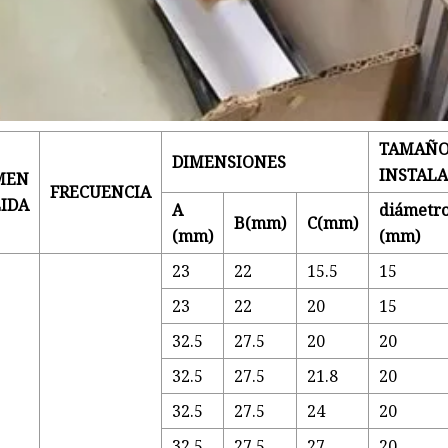
TAMAÑO
DIMENSIONES
INSTAL
MEN
FRECUENCIA
LIDA
A
diámetr
B(mm)
C(mm)
(mm)
(mm)
23
22
15.5
15
23
22
20
15
32.5
27.5
20
20
32.5
27.5
21.8
20
32.5
27.5
24
20
32.5
27.5
27
20