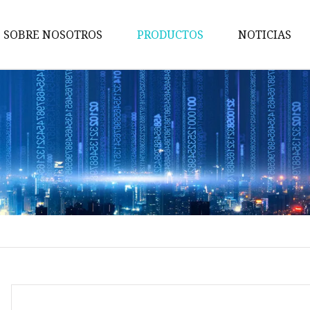
SOBRE NOSOTROS
PRODUCTOS
NOTICIAS
Bobina de inmersión
Bobina SMD
Núcleo magnético
bobinas
Transformador electrónico
Inductor
Estrangulador de modo comú
Núcleo MPP
Núcleo de ferrita Ni-Zn