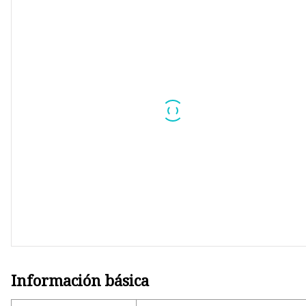
Transformador de retorno
Transformador de alta frecue
Transformador de conmutaci
Transformador encapsulado
Transformador de corriente
Núcleo de polvo de aleación
Núcleo de ferrita Mn-Zn
Información básica