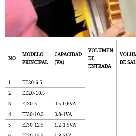
VOLUMEN
MODELO
CAPACIDAD
VOLU
NO
DE
PRINCIPAL
(VA)
DE SA
ENTRADA
1
EE20-6.5
2
EE20-10.5
3
EI30-5
0,5-0,6VA
4
EI30-10.5
0.8-1VA
5
EI30-12.5
1.2-1.5VA
6
EI30-15.5
1.8-2VA