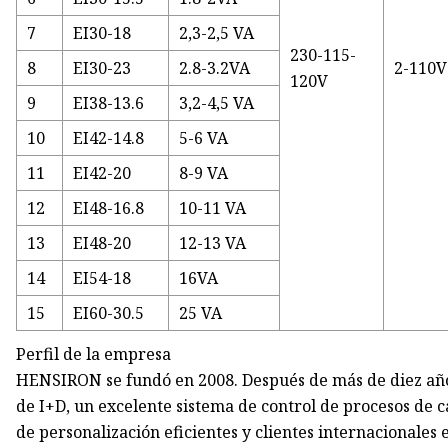
7
EI30-18
2,3-2,5 VA
230-115-
8
EI30-23
2.8-3.2VA
2-110V
120V
9
EI38-13.6
3,2-4,5 VA
10
EI42-14.8
5-6 VA
11
EI42-20
8-9 VA
12
EI48-16.8
10-11 VA
13
EI48-20
12-13 VA
14
EI54-18
16VA
15
EI60-30.5
25 VA
Perfil de la empresa
HENSIRON se fundó en 2008. Después de más de diez año
de I+D, un excelente sistema de control de procesos de 
de personalización eficientes y clientes internacionale