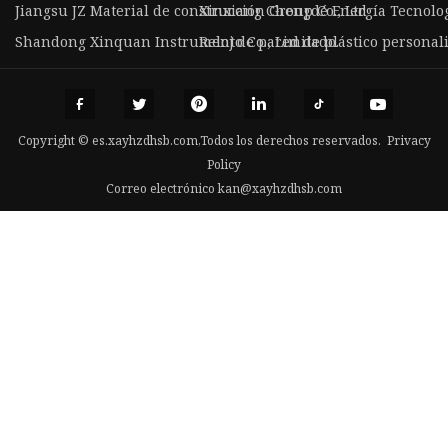
Jiangsu JZ Material de construcción Group Co., Ltd
Xinxiang Chengdé Energía Tecnolog
Shandong Xinquan Instrumento Co., Limitado.
Reloj de pared de plástico personal
Copyright © es.xayhzdhsb.com,Todos los derechos reservados.
Privacy
Policy
Correo electrónico
kan@xayhzdhsb.com