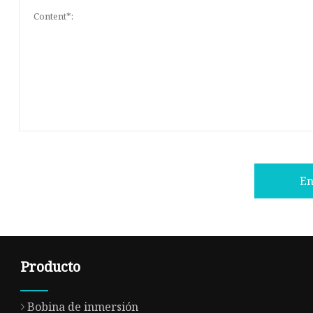
En
Producto
Bobina de inmersión