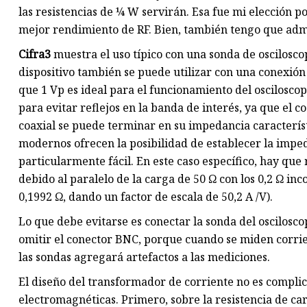
las resistencias de ¼ W servirán. Esa fue mi elección
mejor rendimiento de RF. Bien, también tengo que admit
Cifra
3
muestra el uso típico con una sonda de oscilosco
dispositivo también se puede utilizar con una conexión d
que 1 Vp es ideal para el funcionamiento del osciloscopi
para evitar reflejos en la banda de interés, ya que el c
coaxial se puede terminar en su impedancia característi
modernos ofrecen la posibilidad de establecer la imped
particularmente fácil. En este caso específico, hay qu
debido al paralelo de la carga de 50 Ω con los 0,2 Ω inc
0,1992 Ω, dando un factor de escala de 50,2 A /V).
Lo que debe evitarse es conectar la sonda del osciloscop
omitir el conector BNC, porque cuando se miden corrien
las sondas agregará artefactos a las mediciones.
El diseño del transformador de corriente no es compli
electromagnéticas. Primero, sobre la resistencia de ca