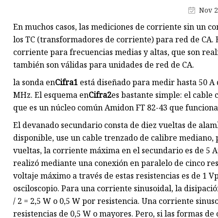
Transformador de retorno
Nov 2
Transformador de alta frecue
En muchos casos, las mediciones de corriente sin un co
Transformador de conmutaci
los TC (transformadores de corriente) para red de CA. 
corriente para frecuencias medias y altas, que son rea
Transformador encapsulado
también son válidas para unidades de red de CA.
Transformador de corriente
la sonda en
Cifra
1
está diseñado para medir hasta 50 A 
Núcleo de polvo de aleación
MHz. El esquema en
Cifra
2
es bastante simple: el cable
Núcleo de ferrita Mn-Zn
que es un núcleo común Amidon FT 82-43 que funciona
El devanado secundario consta de diez vueltas de alam
disponible, use un cable trenzado de calibre mediano, p
vueltas, la corriente máxima en el secundario es de 5 A
realizó mediante una conexión en paralelo de cinco res
voltaje máximo a través de estas resistencias es de 1 V
osciloscopio. Para una corriente sinusoidal, la disipaci
/ 2 = 2,5 W o 0,5 W por resistencia. Una corriente sinu
resistencias de 0,5 W o mayores. Pero, si las formas de