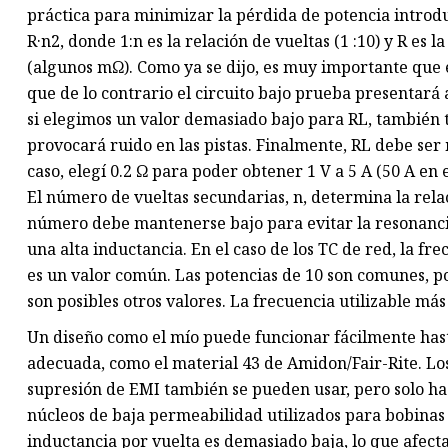
práctica para minimizar la pérdida de potencia introdu
R·n2, donde 1:n es la relación de vueltas (1 :10) y R es l
(algunos mΩ). Como ya se dijo, es muy importante que 
que de lo contrario el circuito bajo prueba presentará 
si elegimos un valor demasiado bajo para RL, también
provocará ruido en las pistas. Finalmente, RL debe ser
caso, elegí 0.2 Ω para poder obtener 1 V a 5 A (50 A en 
El número de vueltas secundarias, n, determina la relac
número debe mantenerse bajo para evitar la resonancia
una alta inductancia. En el caso de los TC de red, la fre
es un valor común. Las potencias de 10 son comunes, po
son posibles otros valores. La frecuencia utilizable más
Un diseño como el mío puede funcionar fácilmente hasta
adecuada, como el material 43 de Amidon/Fair-Rite. Los
supresión de EMI también se pueden usar, pero solo h
núcleos de baja permeabilidad utilizados para bobinas 
inductancia por vuelta es demasiado baja, lo que afecta