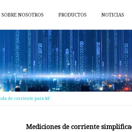
SOBRE NOSOTROS
PRODUCTOS
NOTICIAS
Bobina de inmersión
Bobina SMD
Núcleo magnético
bobinas
Transformador electrónico
Inductor
nda de corriente para RF
Estrangulador de modo comú
Núcleo MPP
Núcleo de ferrita Ni-Zn
Mediciones de corriente simplific