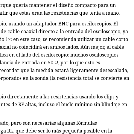
 porque quería mantener el diseño compacto para un
ir que estas eran las resistencias que tenía a mano.
pio, usando un adaptador BNC para osciloscopios. El
e cable coaxial directo a la entrada del osciloscopio, ya
o 1×: en este caso, se recomienda utilizar un cable corto
oaxial no coincidirá en ambos lados. Aún mejor, el cable
ca en el lado del osciloscopio: muchos osciloscopios
ancia de entrada en 50 Ω, por lo que esto es
e recordar que la medida estará ligeramente desescalada,
orporados en la sonda (la resistencia total se convierte en
io directamente a las resistencias usando los clips y
tes de RF altas, incluso el bucle mínimo sin blindaje en
cado, pero son necesarias algunas fórmulas
rga RL, que debe ser lo más pequeña posible en la