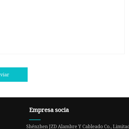
viar
Empresa socia
Shénzhen JZD Alambre Y Cableado Co., Limita