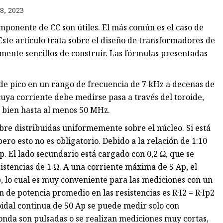
8, 2023
ncia
mponente de CC son útiles. El más común es el caso de
ón
Este artículo trata sobre el diseño de transformadores de
lmente sencillos de construir. Las fórmulas presentadas
de pico en un rango de frecuencia de 7 kHz a decenas de
 cuya corriente debe medirse pasa a través del toroide,
 bien hasta al menos 50 MHz.
bre distribuidas uniformemente sobre el núcleo. Si está
ero esto no es obligatorio. Debido a la relación de 1:10
p. El lado secundario está cargado con 0,2 Ω, que se
istencias de 1 Ω. A una corriente máxima de 5 Ap, el
p, lo cual es muy conveniente para las mediciones con un
ón de potencia promedio en las resistencias es R·I2 = R·Ip2
soidal continua de 50 Ap se puede medir solo con
 onda son pulsadas o se realizan mediciones muy cortas,