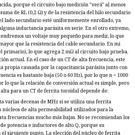
cida, porque el circuito bajo medición "verá" al menos
a suma de RL (0,2 Ω) y de la resistencia del hilo secundario
el lado secundario esté uniformemente enrollado, ya
alguna inductancia parásita en serie. En el otro extremo,
 tendremos un voltaje muy pequeño para medir, lo que
 mayor que la resistencia del cable secundario. En mi
el primario), lo que agrega 2 mΩ al circuito bajo prueba.
ión actual. En el caso de un CT de alta frecuencia, este
 propia causada por la capacitancia parásita junto con
cuencia es bastante baja (50 o 60 Hz), por lo que n = 1000
r lo que la relación de conversión actual es simple, pero
 alta para un CT de ferrita toroidal depende de:
 varias decenas de MHz si se utiliza una ferrita
 núcleos de alta permeabilidad utilizados para la
asta frecuencias mucho más bajas. No se recomiendan los
de potencia e inductores de alto Q, porque su
 el siguiente punto. La elección del núcleo de ferrita