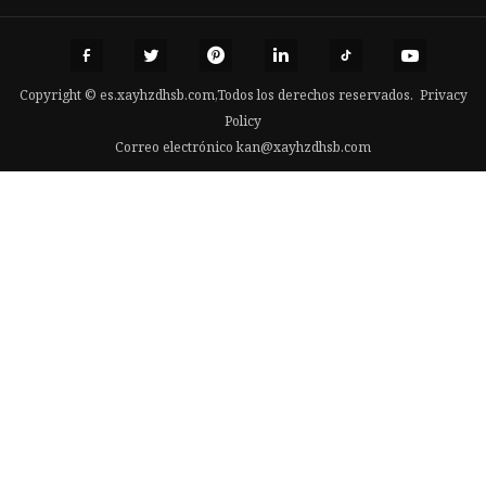
Copyright © es.xayhzdhsb.com,Todos los derechos reservados.
Privacy
Policy
Correo electrónico
kan@xayhzdhsb.com