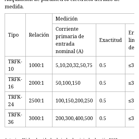
medida.
Medición
Corriente
Erro
Tipo
Relación
primaria de
Exactitud
line
entrada
de f
nominal (A)
TRFK-
1000:1
5,10,20,32,50,75
0.5
≤30'
10
TRFK-
2000:1
50,100,150
0.5
≤30'
16
TRFK-
2500:1
100,150,200,250
0.5
≤30'
24
TRFK-
3000:1
200,300,400,500
0.5
≤30'
36